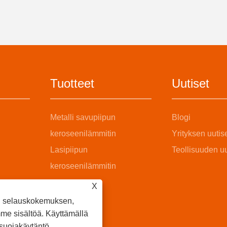
Tuotteet
Uutiset
Metalli savupiipun
Blogi
keroseenilämmitin
Yrityksen uutis
Lasipiipun
Teollisuuden uu
keroseenilämmitin
X
n selauskokemuksen,
me sisältöä. Käyttämällä
osuojakäytäntö