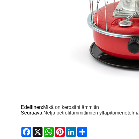
Edellinen:
Mikä on kerosiinilämmitin
Seuraava:
Neljä petrolilämmittimien ylläpitomenetelm
Facebook
X
WhatsApp
Pinterest
LinkedIn
Share