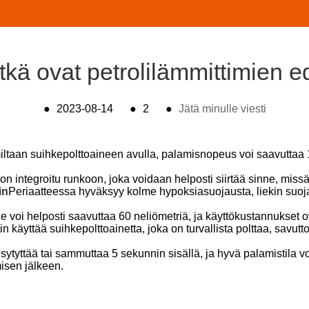
tkä ovat petrolilämmittimien e
●
2023-08-14
●
2
●
Jätä minulle viesti
iltaan suihkepolttoaineen avulla, palamisnopeus voi saavutta
 on integroitu runkoon, joka voidaan helposti siirtää sinne, missä
in
Periaatteessa hyväksyy kolme hypoksiasuojausta, liekin suojau
 voi helposti saavuttaa 60 neliömetriä, ja käyttökustannukset ov
käyttää suihkepolttoainetta, joka on turvallista polttaa, savuttom
sytyttää tai sammuttaa 5 sekunnin sisällä, ja hyvä palamistila v
isen jälkeen.