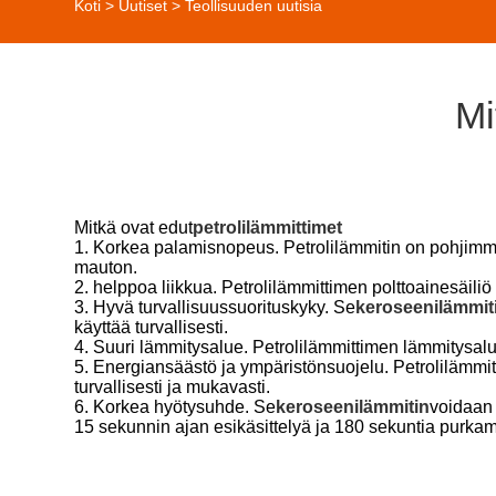
Koti
>
Uutiset
>
Teollisuuden uutisia
Mi
Mitkä ovat edut
petrolilämmittimet
1. Korkea palamisnopeus. Petrolilämmitin on pohjimm
mauton.
2. helppoa liikkua. Petrolilämmittimen polttoainesäiliö
3. Hyvä turvallisuussuorituskyky. Se
keroseenilämmit
käyttää turvallisesti.
4. Suuri lämmitysalue. Petrolilämmittimen lämmitysalue
5. Energiansäästö ja ympäristönsuojelu. Petrolilämmitin 
turvallisesti ja mukavasti.
6. Korkea hyötysuhde. Se
keroseenilämmitin
voidaan 
15 sekunnin ajan esikäsittelyä ja 180 sekuntia purkam