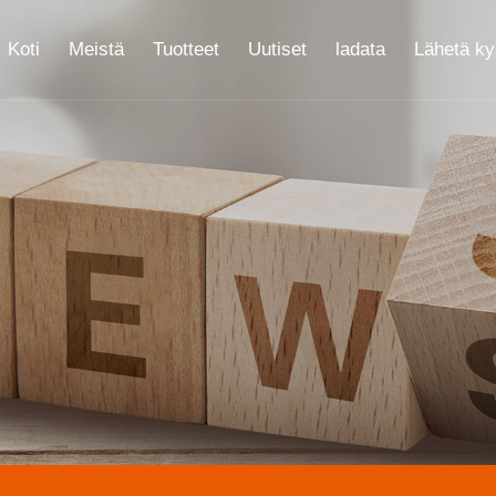
Koti
Meistä
Tuotteet
Uutiset
ladata
Lähetä ky