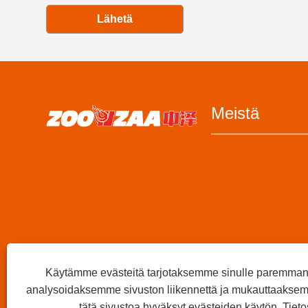
Lähetä
Meistä
Käytämme evästeitä tarjotaksemme sinulle paremma
analysoidaksemme sivuston liikennettä ja mukauttaaksem
tätä sivustoa hyväksyt evästeiden käytön.
Tiet