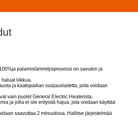
dut
a 100%ja palamislämmitysprosessi on savuton ja
 haluat liikkua.
sta ja kaatopaikan suojauslaitetta, joita voidaan
at vain puolet General Electric Heaterista.
ia ja jolla ei ole erityistä hajua, jota voidaan käyttää
oidaan saavuttaa 2 minuutissa. Hallitse järjestelmää