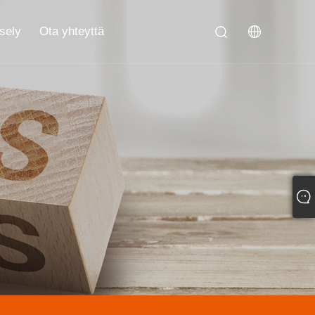
sely
Ota yhteyttä