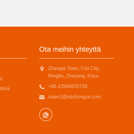
Ota meihin yhteyttä
Zhangqi Town, Cixi City,
Ningbo, Zhejiang, Kiina
et
+86-13566605759
tisia
sales1@nbzhongze.com